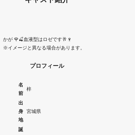
か
が
🌹🍒血液型はロゼです🥂🍷
※イメージと異なる場合があります。
プロフィール
名
梓
前
出
身
宮城県
地
誕