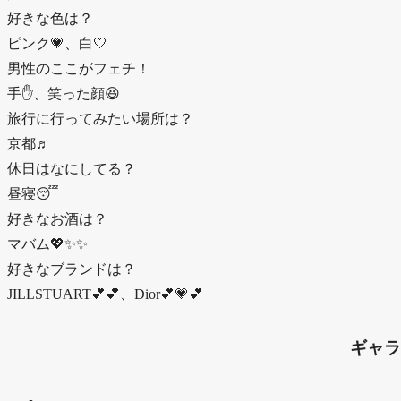
好きな色は？
ピンク💗、白🤍
男性のここがフェチ！
手✋、笑った顔😆
旅行に行ってみたい場所は？
京都♬︎
休日はなにしてる？
昼寝😴
好きなお酒は？
マバム💖✨✨
好きなブランドは？
JILLSTUART︎💕︎💕、Dior💕💗💕
ギャラ