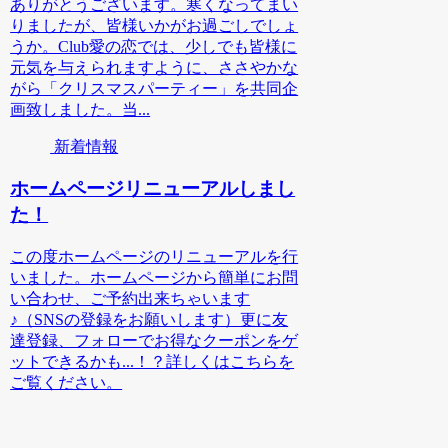
ありがとうございます。寒くなってまい
りましたが、皆様いかがお過ごしでしょ
うか。Club愛の恋では、少しでも皆様に
元気を与えられますように、ささやかな
がら「クリスマスパーティー」を共同企
画致しました。当...
新着情報
ホームページリニューアルしまし
た！
この度ホームページのリニューアルを行
いました。ホームページから簡単にお問
い合わせ、ご予約出来ちゃいます
♪（SNSの登録をお願いします）更に友
達登録、フォローでお得なクーポンをゲ
ットできるかも...！？詳しくはこちらを
ご覧ください。