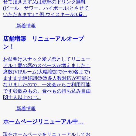
せて頂きます又は乾杯のドリンク無料
(ビール、サワー、ハイボール)とさせて
いただきます♪＊例:ウイスキーAO.🥃...
新着情報
店舗増築 リニューアルオープ
ン！
お盆明けスナック愛ノ恋としてリニュー
アル！愛の恋のスペースが増えました！
席数(VIPルーム)大幅増加で(〜60名まで)
ますます絶好調😍😍多人数対応が可能と
なりましたので、一次会からご利用可能
です😊飲みもの、食べもの持ち込み自由
🙌十人以上のご...
新着情報
ホームページリニューアル中…
現在ホームページをリニューアルしてお